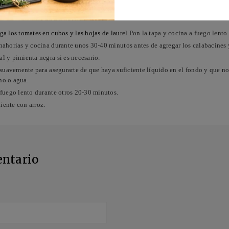
ga los tomates en cubos y las hojas de laurel.
Pon la tapa y cocina a fuego lent
nahorias y cocina durante unos 30-40 minutos antes de agregar los calabacines 
l y pimienta negra si es necesario.
a suavemente para asegurarte de que haya suficiente líquido en el fondo y que no
no o agua.
 fuego lento durante otros 20-30 minutos.
liente con arroz.
entario