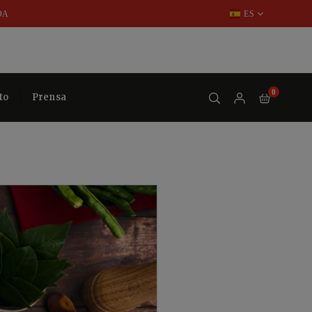
DA
ES
0
to
Prensa