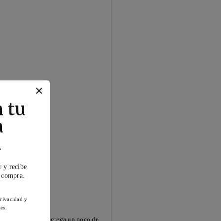
×
 tu
a
a
r y recibe
a compra.
privacidad y
es.
 se está quemando, agrega un poco de