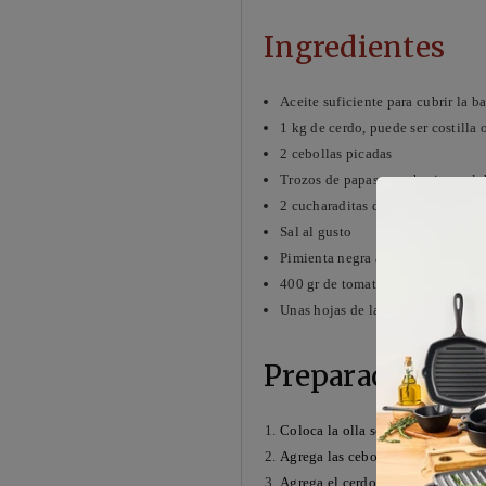
Ingredientes
Aceite suficiente para cubrir la b
1 kg de cerdo, puede ser costilla
2 cebollas picadas
Trozos de papas, zanahorias, cal
2 cucharaditas de pasta de jengib
Sal al gusto
Pimienta negra al gusto
400 gr de tomates cortados en cu
Unas hojas de laurel
Preparación:
Coloca la olla sobre el fuego y cal
Agrega las cebollas y fríe hasta q
Agrega el cerdo y la pasta de jeng