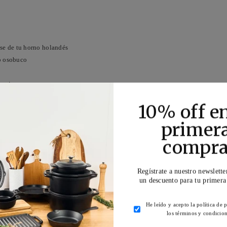
ase de tu horno holandés
 o osobuco
abacines y mazorcas
re y ajo
10% off en
primer
bos
compr
Regístrate a nuestro newslette
un descuento para tu primer
ienta el aceite.
He leído y acepto la política de 
ue estén suaves y translúcidas.
los términos y condicion
ibre y ajo y dora por todos lados. Si la olla está demasiado caliente y la carne