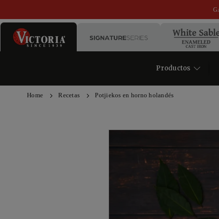
Ir
G
directamente
al
contenido
Productos
VICTORIA
COOKWARE
EU
Home
Recetas
Potjiekos en horno holandés