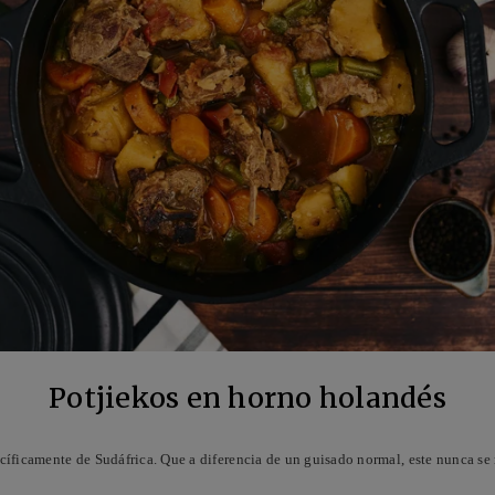
Potjiekos en horno holandés
ecíficamente de Sudáfrica. Que a diferencia de un guisado normal, este nunca se 