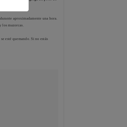
o durante aproximadamente una hora.
y los mazorcas.
 se esté quemando. Si no estás